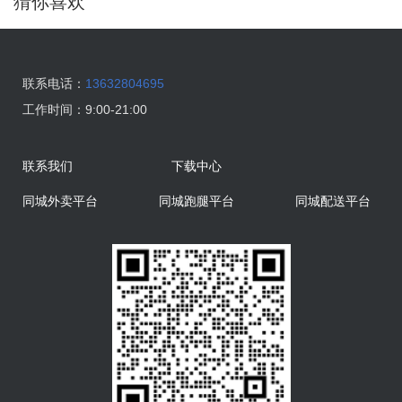
猜你喜欢
联系电话：
13632804695
工作时间：
9:00-21:00
联系我们
下载中心
同城外卖平台
同城跑腿平台
同城配送平台