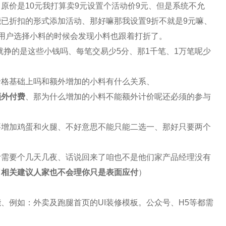
、原价是
10
元我打算卖
9
元设置个活动价
9
元、但是系统不允
能已折扣的形式添加活动、那好嘛那我设置
9
折不就是
9
元嘛、
用户选择小料的时候会发现小料也跟着打折了。
就挣的是这些小钱吗、每笔交易少
5
分、那
1
千笔、
1
万笔呢少
价格基础上吗和额外增加的小料有什么关系、
额外付费
、那为什么增加的小料不能额外计价呢还必须的参与
要增加鸡蛋和火腿、不好意思不能只能二选一、那好只要两个
计需要个几天几夜、话说回来了咱也不是他们家产品经理没有
了相关建议人家也不会理你只是表面应付
）
能、例如：外卖及跑腿首页的
UI
装修模板。公众号、
H5
等都需