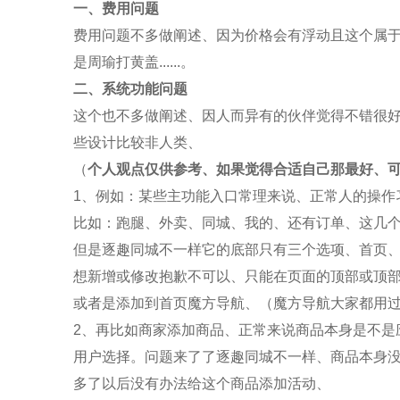
一、费用问题
费用问题不多做阐述、因为价格会有浮动且这个属
是
周瑜打黄盖
......
。
二、系统功能问题
这个也不多做阐述、因人而异有的伙伴觉得不错很
些设计比较非人类、
（
个人观点仅供参考、如果觉得合适自己那最好、
1
、例如：某些主功能入口常理来说、正常人的操作
比如：跑腿、外卖、同城、我的、还有订单、这几
但是
逐趣同城
不一样它的底部只有三个选项、首页
想新增或修改抱歉不可以、只能在页面的顶部或顶
或者是添加到首页魔方导航、（魔方导航大家都用
2
、再比如商家添加商品、正常来说商品本身是不是
用户选择。问题来了了
逐趣同城
不一样、商品本身
多了以后没有办法给这个商品添加活动、