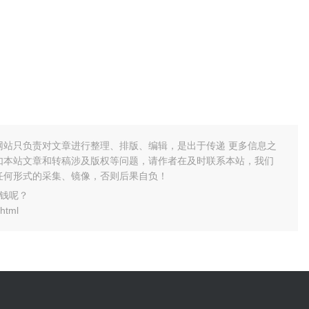
网站只负责对文章进行整理、排版、编辑，是出于传递 更多信息之
如本站文章和转稿涉及版权等问题，请作者在及时联系本站，我们
任何形式的采集、镜像，否则后果自负！
钱呢？
html