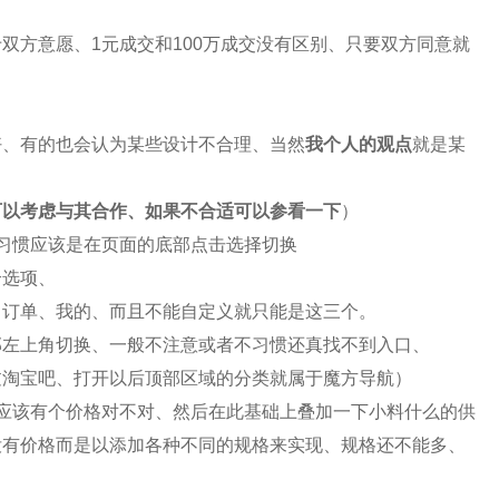
于双方意愿、
1
元成交和
100
万成交没有区别、只要双方同意就
好、有的也会认为某些设计不合理、当然
我个人的观点
就是某
可以考虑与其合作、如果不合适可以参看一下
）
习惯应该是在页面的底部点击选择切换
个选项、
、订单、我的、而且不能自定义就只能是这三个。
部左上角切换、一般不注意或者不习惯还真找不到入口、
过淘宝吧、打开以后顶部区域的分类就属于魔方导航）
应该有个价格对不对、然后在此基础上叠加一下小料什么的供
没有价格而是以添加各种不同的规格来实现、规格还不能多、