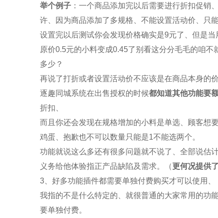
举个例子
：一个商品添加完以后需要进行折扣促销
许、因为商品添加了多规格、不能设置活动价、只
设置完以后测试你会发现价格确实是
9
元了、但是当
原价
0.5
元的小料变成
0.45
了别看这分分毛毛的咱不
多少？
再说了打折或者设置活动价不应该是在商品本身的
逐趣同城
系统在出售授权的时候
都知道其他功能要
折扣、
而且你还会发现在规格增加的小料是单选、顾客想
鸡蛋、抱歉也不可以数量只能是
1
不能选两个。
功能就说这么多还有很多问题就不说了、全部说估
义务给他体验指正产品缺陷及需求。（
更何况提供
3
、好多功能插件都需要单独付费购买才可以使用、
我指的不是什么特定的、就很普通的大家常用的功
要单独付费。