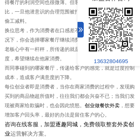
得餐厅的利润空间也很微薄。但客户也会与其他商家做类
比，一旦他潜意识的合理范围被打破，也就自己认为老板在
偷工减料。
换位思考，作为消费者在口感差不多，产品定价差不多的情
况下，你会选择哪家餐厅继续消费。很显然，我碰到的那位
老板心中有一杆秤，所传递的就是在意客户的体验、满意
度，希望继续在他家消费。
13632804695
而同事碰到的哪家餐厅，传递给客户的感觉，就是过度控制
成本，造成客户满意度的下降。
每位创业者即是消费者，当你在商家消费的过程中，发现购
买到的商品物超所值时，往往我们都会兴奋不已；当我们发
现被商家给欺骗时，也会因此愤怒。
创业做餐饮外卖
，想要
增加客户回头率，最好的办法是留住客户的心。
咨询在线客服，
加盟
逐趣同城
，免费领取整套
外卖创
业
运营解决方案。