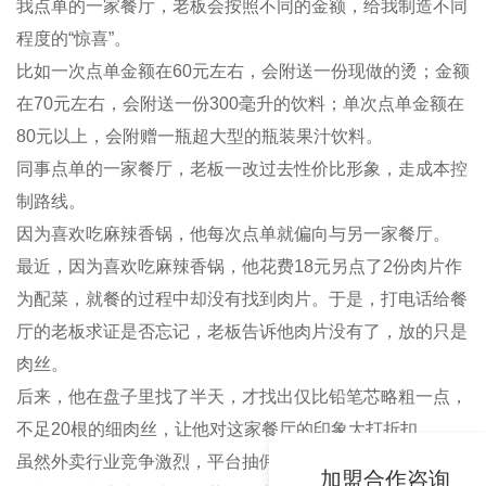
我点单的一家餐厅，老板会按照不同的金额，给我制造不同
程度的“惊喜”。
比如一次点单金额在60元左右，会附送一份现做的烫；金额
在70元左右，会附送一份300毫升的饮料；单次点单金额在
80元以上，会附赠一瓶超大型的瓶装果汁饮料。
同事点单的一家餐厅，老板一改过去性价比形象，走成本控
制路线。
因为喜欢吃麻辣香锅，他每次点单就偏向与另一家餐厅。
最近，因为喜欢吃麻辣香锅，他花费18元另点了2份肉片作
为配菜，就餐的过程中却没有找到肉片。于是，打电话给餐
厅的老板求证是否忘记，老板告诉他肉片没有了，放的只是
肉丝。
后来，他在盘子里找了半天，才找出仅比铅笔芯略粗一点，
不足20根的细肉丝，让他对这家餐厅的印象大打折扣。
虽然外卖行业竞争激烈，平台抽佣过高，猪肉价格上涨，使
加盟合作咨询