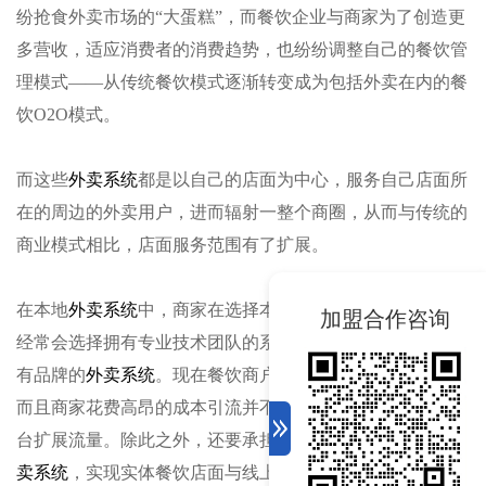
纷抢食外卖市场的“大蛋糕”，而餐饮企业与商家为了创造更
多营收，适应消费者的消费趋势，也纷纷调整自己的餐饮管
理模式——从传统餐饮模式逐渐转变成为包括外卖在内的餐
饮O2O模式。
而这些
外卖系统
都是以自己的店面为中心，服务自己店面所
在的周边的外卖用户，进而辐射一整个商圈，从而与传统的
商业模式相比，店面服务范围有了扩展。
在本地
外卖系统
中，商家在选择本地
外卖平台
系统的时候，
加盟合作咨询
经常会选择拥有专业技术团队的系统开发商，为自己搭建自
有品牌的
外卖系统
。现在餐饮商户线上引流成本越来越高，
而且商家花费高昂的成本引流并不是自营流量，而是帮助平
台扩展流量。除此之外，还要承担平台的抽点。依靠本地
外
卖系统
，实现实体餐饮店面与线上店面的双渠道的统一，从