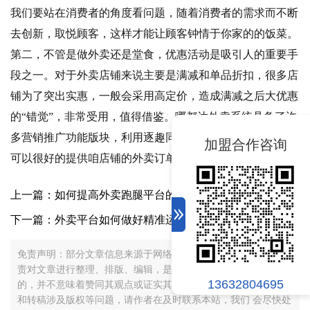
我们要站在消费者的角度看问题，随着消费者的需求而不断
去创新，取悦顾客，这样才能让顾客钟情于你家的的饭菜。
第二，不管是做外卖还是堂食，优惠活动是吸引人的重要手
段之一。对于外卖店铺来说主要是满减和单品折扣，很多店
铺为了突出实惠，一般会采用高定价，造成满减之后大优惠
的“错觉”，非常受用，值得借鉴。哪都达外卖系统具备了许
多营销推广功能版块，利用逐趣同城系统的这些功能版块，
加盟合作咨询
可以很好的提供咱店铺的外卖订单销量！
上一篇：如何提高外卖跑腿平台的知名度呢？
下一篇：外卖平台如何做好精准运营？
免责声明：部分文章信息来源于网络以及网友投稿，本网站只负
责对文章进行整理、排版、编辑，是出于传递 更多信息之 目
13632804695
的，并不意味着赞同其观点或证实其内容的真实性，如本站文章
和转稿涉及版权等问题，请作者在及时联系本站，我们 会尽快处