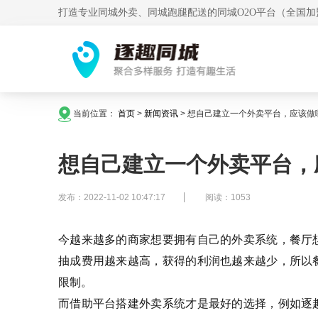
打造专业同城外卖、同城跑腿配送的同城O2O平台（全国加
当前位置：
首页
>
新闻资讯
>
想自己建立一个外卖平台，应该做
想自己建立一个外卖平台，
发布：2022-11-02 10:47:17
阅读：1053
今越来越多的商家想要拥有自己的外卖系统，餐厅
抽成费用越来越高，获得的利润也越来越少，所以
限制。
而借助平台搭建外卖系统才是最好的选择，例如逐