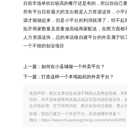
目前市场单价比较高的餐厅还是有的，所以你自己要
所有平台目前最大的支出都是人力资源这块，小平
源才能做起来，但是小平台的利润就薄了，经不起
拓开商家数量及质量做高端商家配送，在两方面都
人力资源这块，总的来说做自建平台的外卖属于轻
一个不错的创业项目
上一篇：如何在小县城做一个外卖平台？
下一篇：打造这样一个本地如此的外卖平台？
免责声明：部分文章信息来源于网络以及网友投稿，本
目的，并不意味着赞同其观点或证实其内容的真实性，
会尽快处理。官方所有内容、图片如未经过授权，禁止
标题：想自己建立一个外卖平台，应该做哪些准备？
地址：https://www.zhuqutongcheng.com/article/41895.