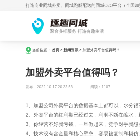
打造专业同城外卖、同城跑腿配送的同城O2O平台（全国加
当前位置：
首页
>
新闻资讯
>
加盟外卖平台值得吗？
加盟外卖平台值得吗？
发布：2022-10-17 20:23:58
阅读：1107
1、加盟公司外卖平台的数据基本上都可以，水分很
2、外卖平台的红利期已经过去，利润不断在缩水，
3、你经营不好就亏钱，一旦做起来，竞争对手就想
4、技术没有含金量和核心壁垒，容易被复制和模仿