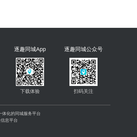
逐趣同城App
逐趣同城公众号
下载体验
扫码关注
一体化的同城服务平台
类信息平台