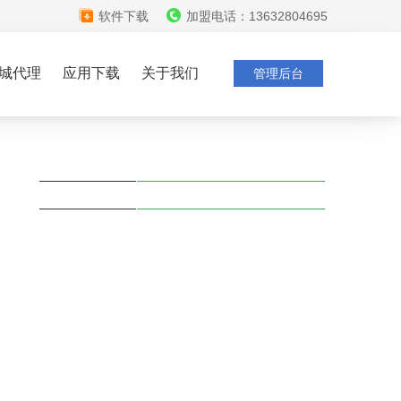
软件下载
加盟电话：13632804695
城代理
应用下载
关于我们
管理后台