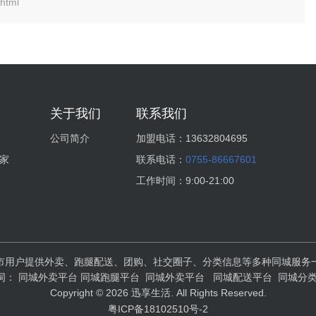
html
关于我们
联系我们
公司简介
加盟电话：
13632804695
家
联系电话：
0755-86667601
工作时间：
9:00-21:00
市用户提供外卖、跑腿配送、团购、社交圈子、分类信息等多种同城服务
词：
同城外卖平台
同城跑腿平台
同城外卖平台
同城配送平台
同城分
Copyright © 2026 迅享生活. All Rights Reserved.
粤ICP备18102510号-2