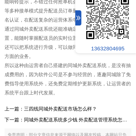
能响铃提示，不错过任何抢单机会，还有自由抢单、指派单
等多种接单模式提升配送员订单量，且系统内设置配送员实
名认证，在配送复杂的运营体系中尽可能确保安全性。
通过同城外卖配送系统还能准确定位移动终端用户的坐标位
置，能随时掌握配送员的实时位置，在发展到一定程度后，
还可以把系统进行升级，可以做同城快递配送、生鲜配送等
13632804695
方面的业务。
所以这种由运营者自己搭建的同城外卖配送系统，是没有抽
成费用的，因为软件公司是不参与经营的，逐趣同城除了免
费指导使用系统外，还免费定期维护更新系统，让运营者的
系统平台跟上时代发展。
上一篇：三四线同城外卖配送市场怎么样？
下一篇：同城外卖配送系统多少钱 外卖配送管理系统怎样管理
免责声明：部分文章信息来源于网络以及网友投稿，本网站只负