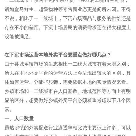
一二线城市里较为罕见的
“
杂牌货
”
，在农村却是司空见惯，
诸如盒马鲜生、超级物种等零售新业态更是闻所未闻。不得
不说，相比于一二线城市，下沉市场商品与服务的供给还是
存在不小的差距。下沉市场居民的
消费需求
还在很大程度上
没能被满足。
在下沉市场运营本地外卖平台要重点做好哪几点？
由于县城乡镇市场的生态相比一二线大城市有着天壤之别，
所以在本地外卖平台的运营方法上会呈现出较大的区别，具
体如何运营、分哪些步骤，需要依据本地的实际情况来看。
乡镇市场和一二线城市在
人口基数
、地域范围等方面上有明
显的区分，想要做好乡镇外卖平台必须着重考虑以下几个因
素。
一、人口数量
虽然乡镇的外卖配送行业
渗透率
相比城市要低上许多，可以