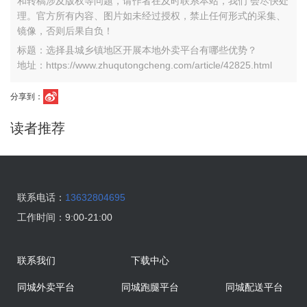
和转稿涉及版权等问题，请作者在及时联系本站，我们 会尽快处
理。官方所有内容、图片如未经过授权，禁止任何形式的采集、
镜像，否则后果自负！
标题：选择县城乡镇地区开展本地外卖平台有哪些优势？
地址：https://www.zhuqutongcheng.com/article/42825.html
分享到：
读者推荐
联系电话：
13632804695
工作时间：
9:00-21:00
联系我们
下载中心
同城外卖平台
同城跑腿平台
同城配送平台