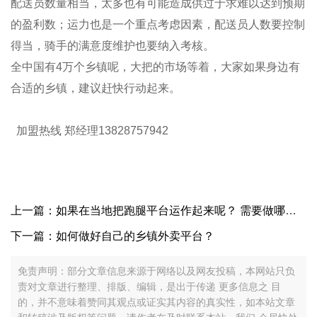
配送员
数量相当，太多也有可能造成供过于求难以达到预期
的
盈利数
；运力也是一个重点考虑因素，配送员人数要控制
得当，骑手的满意度维护也要纳入考核。
全中国有
4
万个乡镇呢，大把的
市场
等着，大家如果身边有
合适的乡镇，建议赶快行动起来。
加盟热线 郑经理13828757942
上一篇：如果在当地把跑腿平台运作起来呢？ 需要做哪些准备工作呢？
下一篇：如何做好自己的乡镇外卖平台？
免责声明：部分文章信息来源于网络以及网友投稿，本网站只负
责对文章进行整理、排版、编辑，是出于传递 更多信息之 目
的，并不意味着赞同其观点或证实其内容的真实性，如本站文章