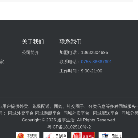
关于我们
联系我们
公司简介
加盟电话：
13632804695
家
联系电话：
0755-86667601
工作时间：
9:00-21:00
市用户提供外卖、跑腿配送、团购、社交圈子、分类信息等多种同城服务
词：
同城外卖平台
同城跑腿平台
同城外卖平台
同城配送平台
同城分
Copyright © 2026 迅享生活. All Rights Reserved.
粤ICP备18102510号-2