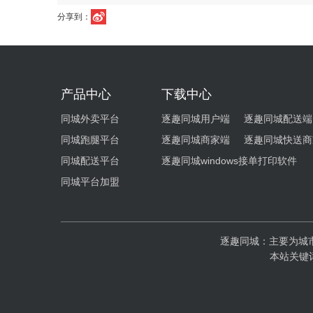
分享到：
产品中心
下载中心
同城外卖平台
逐趣同城用户端
逐趣同城配送端
同城跑腿平台
逐趣同城商家端
逐趣同城快送商
同城配送平台
逐趣同城windows接单打印软件
同城平台加盟
逐趣同城：主要为城
本站关键