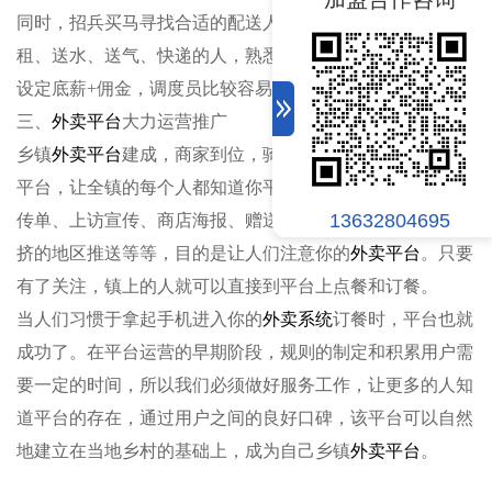
同时，招兵买马寻找合适的配送人员，最好是那些从事出
租、送水、送气、快递的人，熟悉当地，也知道基本操作，
设定底薪+佣金，调度员比较容易招聘。
三、
外卖平台
大力运营推广
乡镇
外卖平台
建成，商家到位，骑手也到位，就要大力推广
平台，让全镇的每个人都知道你平台的存在。通过离线分发
13632804695
传单、上访宣传、商店海报、赠送小礼品加关注、在人群拥
挤的地区推送等等，目的是让人们注意你的
外卖平台
。只要
有了关注，镇上的人就可以直接到平台上点餐和订餐。
当人们习惯于拿起手机进入你的
外卖系统
订餐时，平台也就
成功了。在平台运营的早期阶段，规则的制定和积累用户需
要一定的时间，所以我们必须做好服务工作，让更多的人知
道平台的存在，通过用户之间的良好口碑，该平台可以自然
地建立在当地乡村的基础上，成为自己乡镇
外卖平台
。