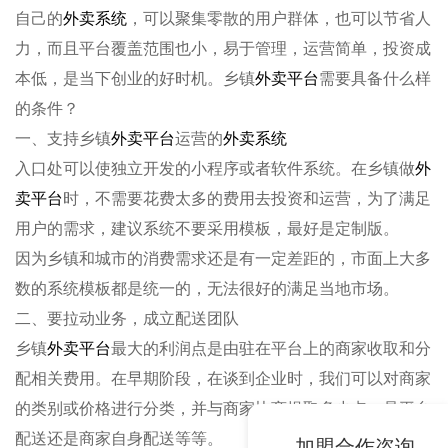
自己的
外卖系统
，可以聚集零散的用户群体，也可以节省人
力，而且平台覆盖范围也小，易于管理，运营简单，投资成
本低，是当下创业的好时机。
乡镇
外卖平台
需要具备什么样
的条件？
一、支持乡镇
外卖平台
运营的
外卖系统
入口处可以使独立开发的小程序或者软件系统。在乡镇做
外
卖平台
时，不需要花费太多的费用去投资和运营，为了满足
用户的需求，建议系统不要采用模板，最好是定制版。
因为乡镇和城市的消费需求还是有一定差距的，市面上大多
数的系统模板都是统一的，无法很好的满足当地市场。
二、要拉动业务，成立配送团队
乡镇
外卖平台
最大的利润点是由驻在平台上的商家收取和分
配相关费用。在早期阶段，在谈到企业时，我们可以对商家
的类别或价格进行分类，并与商家协商提取多少点，是平台
配送还是商家自身配送等等。
加盟合作咨询