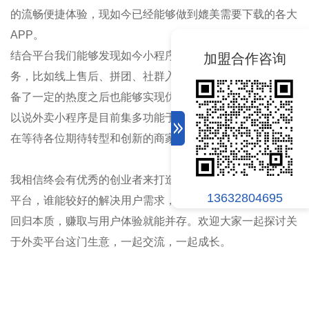
的流畅便捷体验，现如今已经能够做到媲美需要下载的各大
APP
。
结合平台我们能够发现如今小程序能够实现更多人性化服
加盟合作咨询
务，比如线上售后、拼团、社群入口等全新功能。当我们具
备了一定的热度之后也能够实现优质广告投放赚取利润，可
以说外卖小程序是目前集多功能于一体的优质营销系统，正
在等待各位期待转型和创新的商家们和用户们前来体验
!
我相信终会有优秀的创业者来打造这样一个本该如此的外卖
13632804695
平台，谁能较好的解决用户需求，则商机永存，让外卖平台
回归本质，赚取与用户体验就能并存。欢迎大家一起探讨关
于外卖平台这门生意，一起交流，一起成长。