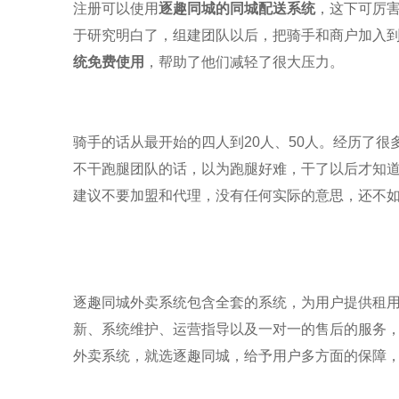
注册可以使用
逐趣同城
的同城配送系统
，这下可厉
于研究明白了，组建团队以后，把骑手和商户加入
统免费使用
，帮助了他们减轻了很大压力。
骑手的话从最开始的四人到
20
人、
50
人。经历了很
不干跑腿团队的话，以为跑腿好难，干了以后才知
建议不要加盟和代理，没有任何实际的意思，还不
逐趣同城
外卖系统包含全套的系统，为用户提供租
新、系统维护、运营指导以及一对一的售后的服务
外卖系统，就选
逐趣同城
，给予用户多方面的保障