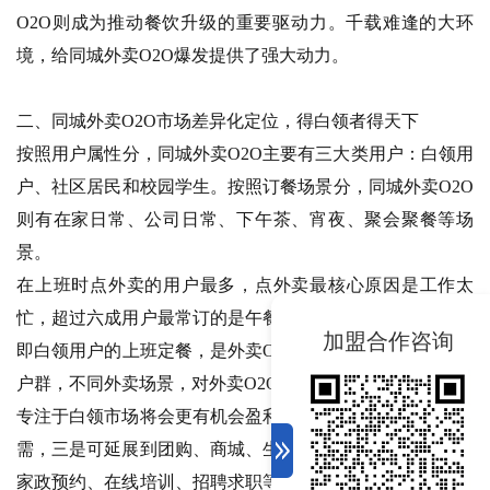
O2O则成为推动餐饮升级的重要驱动力。千载难逢的大环
境，给同城外卖O2O爆发提供了强大动力。
二、同城外卖O2O市场差异化定位，得白领者得天下
按照用户属性分，同城外卖O2O主要有三大类用户：白领用
户、社区居民和校园学生。按照订餐场景分，同城外卖O2O
则有在家日常、公司日常、下午茶、宵夜、聚会聚餐等场
景。
在上班时点外卖的用户最多，点外卖最核心原因是工作太
忙，超过六成用户最常订的是午餐，这几点表明，上班用户
加盟合作咨询
即白领用户的上班定餐，是外卖O2O的最核心场景。不同用
户群，不同外卖场景，对外卖O2O服务有着不同的诉求。
专注于白领市场将会更有机会盈利，一是客单价高，二是刚
需，三是可延展到团购、商城、生活服务、旅游门票订购、
家政预约、在线培训、招聘求职等周边服务，这些均为盈利