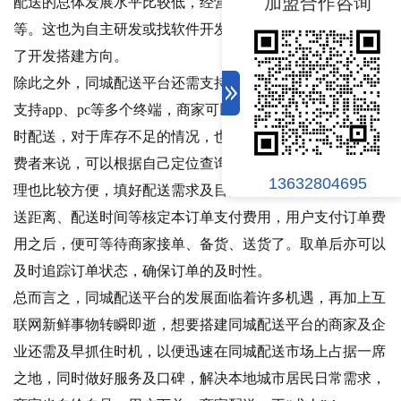
加盟合作咨询
配送的总体发展水平比较低，经营分散，技术含量比较低
等。这也为自主研发或找软件开发商研发同城配送平台提供
了开发搭建方向。
除此之外，同城配送平台还需支持商家及消费者客户端，并
支持app、pc等多个终端，商家可以实时掌握订单信息，及
时配送，对于库存不足的情况，也能做到及时补货。对于消
费者来说，可以根据自己定位查询到附近商家。另外订单管
13632804695
理也比较方便，填好配送需求及目的地，平台会自动根据配
送距离、配送时间等核定本订单支付费用，用户支付订单费
用之后，便可等待商家接单、备货、送货了。取单后亦可以
及时追踪订单状态，确保订单的及时性。
总而言之，同城配送平台的发展面临着许多机遇，再加上互
联网新鲜事物转瞬即逝，想要搭建同城配送平台的商家及企
业还需及早抓住时机，以便迅速在同城配送市场上占据一席
之地，同时做好服务及口碑，解决本地城市居民日常需求，