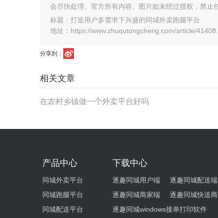
会尽快处理。官方所有内容、图片如未经过授权，禁止
标题：打造用户多需求下兴盛的同城外卖跑腿平台
地址：https://www.zhuqutongcheng.com/article/41408.
分享到：
相关文章
在农村乡镇做一个外卖平台好吗
产品中心
下载中心
同城外卖平台
逐趣同城用户端
逐趣同城配送端
同城跑腿平台
逐趣同城商家端
逐趣同城快送商
同城配送平台
逐趣同城windows接单打印软件