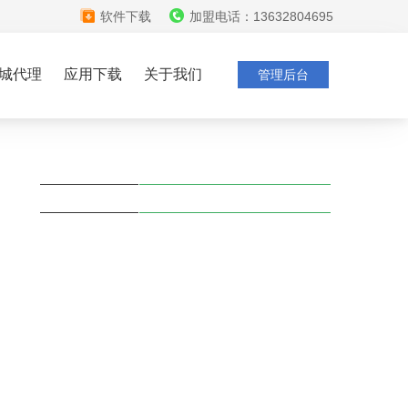
软件下载
加盟电话：13632804695
城代理
应用下载
关于我们
管理后台