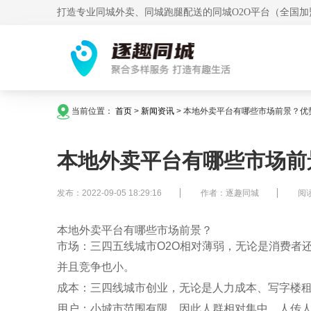
打造专业同城外卖、同城跑腿配送的同城O2O平台（全国加
当前位置：
首页
>
新闻资讯
>
本地外卖平台有哪些市场前景？优
本地外卖平台有哪些市场前
发布：2022-09-05 18:29:16
作者：逐趣同城
阅读
本地外卖平台有哪些市场前景？
市场：三四五线城市O2O相对薄弱，无论是消费者
并且竞争也小。
成本：三四线城市创业，无论是人力成本、写字楼
用户：小城市范围有限，因此人群相对集中，人传人