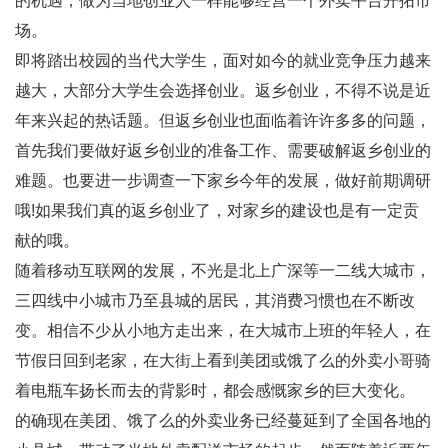
的机遇，做为
当地创业人一样能够经营一个外卖平台开拓市
场
。
即将踏出校园的当代大学生，面对如今的就业竞争压力越来
越大，
大部分大学生会选择创业
。返乡创业，不得不说是近
年来兴起的热话题。但返乡创业也面临着许许多多的问题，
首先我们要做好返乡创业的准备工作、需要破解返乡创业的
难题。也要进一步调查一下家乡今年的发展，做好前期调研
哦!如果我们真的返乡创业了，对家乡的建设也是有一定贡
献的哦。
随着移动互联网的发展，
不光是北上广深等一二线大城市，
三四线中小城市乃至县城的居民
，其消费习惯也在不断改
变。相信不少从小地方走出来，在大城市上班的年轻人，在
节假日回到老家，在大街上看到美团或饿了么的外卖小哥骑
着电瓶车扬长而去的背影时，都会感慨家乡的巨大变化。
的确现在美团、饿了么的外卖业务已经蔓延到了全国各地的