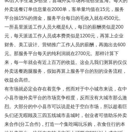
90后大学生返乡创业，县城外卖市场再现创业蓝海
。每天的
外卖送餐订单信息量在2000单，
客单量均值在15元，服务
平台抽15%的佣金
，服务平台每日的
毛收入就在4500元
。
一所县里派送工作人员大概是6人，每日的薪酬类似是200
元，每天派送工作人员成本费类似是1200元，再算上企业
财务、美工设计、营销推广工作人员的薪酬，再抛出去600
元。
那服务平台每天的纯利润就在2700元
。那样计算下
来，
每一年就会有近上百万的收益
。这会儿我们测算的仅仅
外卖送餐跑腿服务，假如再算上服务平台的别的业务流程，
收益会高些。
有市场就必定会存在着竞争，然而对于中小城市来说，在中
小县市做外卖平台的市场竞争程度，反而没有大城市那么激
烈。大部分的中小县市可以说是处于空白市场，所以趁着巨
头们还无暇顾及三四五线城市县城时，创业者可借助乐外卖
来合作(分工合作)，打造一个集
吃喝玩乐购，衣食住行的本