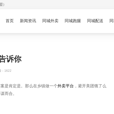
盟）
首页
新闻资讯
同城外卖
同城跑腿
同城配送
同
告诉你
：1622
答案是肯定是。那么在乡镇做一个
外卖平台
，避开美团饿了么
不谋而合。