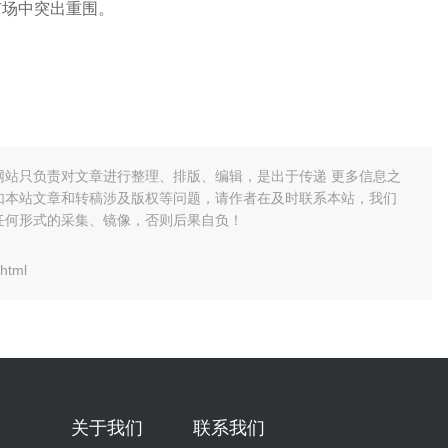
市场中突出重围。
？
网站只负责对文章进行整理、排版、编辑，是出于传递 更多信息之
如本站文章和转稿涉及版权等问题，请作者在及时联系本站，我们
任何形式的采集、镜像，否则后果自负！
html
关于我们
联系我们