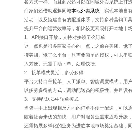
餐方式一样。而且商家还可以在同城外卖系统上打
商家们还借助逐趣同城
本地外卖系统
，实现本地自
活动，以及搭建自有的配送体系，支持多种营销工
提升平台的运营效率等，相比较更容易打开本地市
1、API接口开放，支持对接饿了么订单
这一点也是很多商家关心的一点，之前在美团、饿
接美团、饿了么平台，只需要简单的授权，可以串
入方便、无需手动下单、处理快捷。
2、接单模式灵活，多劳多得
平台支持自主抢单、人工派单、智能调度模式，用
以多劳多得的方式，调动配送员的积极性。并且设
3、支持配送员中转单模式
当骑手手上出现相反方向的订单不便于配送，可以
随着社会步伐的加快，用户对服务业需求逐渐升级，
还需拓展多样化的业务为进驻本地市场奠定基础，